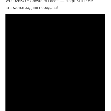
V\u0026KO // Chevrolet Lacetti — люфт КПП / Не
втыкается задняя передача!