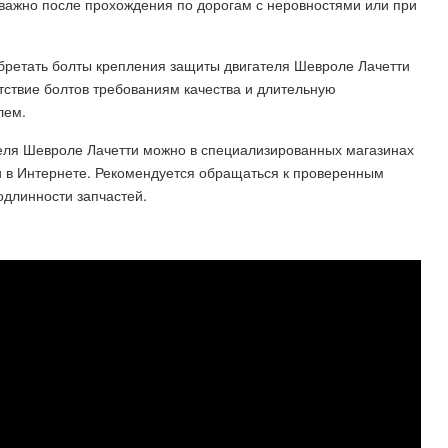
 важно после прохождения по дорогам с неровностями или при
.
бретать болты крепления защиты двигателя Шевроле Лачетти
етствие болтов требованиям качества и длительную
лем.
еля Шевроле Лачетти можно в специализированных магазинах
и в Интернете. Рекомендуется обращаться к проверенным
одлинности запчастей.