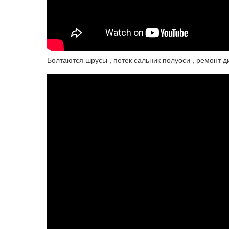
Болтаются шрусы , потек сальник полуоси , ремонт д