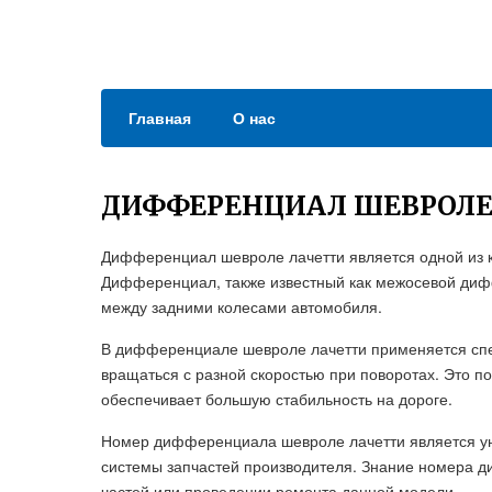
Главная
О нас
ДИФФЕРЕНЦИАЛ ШЕВРОЛЕ
Дифференциал шевроле лачетти является одной из 
Дифференциал, также известный как межосевой диф
между задними колесами автомобиля.
В дифференциале шевроле лачетти применяется спе
вращаться с разной скоростью при поворотах. Это п
обеспечивает большую стабильность на дороге.
Номер дифференциала шевроле лачетти является ун
системы запчастей производителя. Знание номера 
частей или проведении ремонта данной модели.