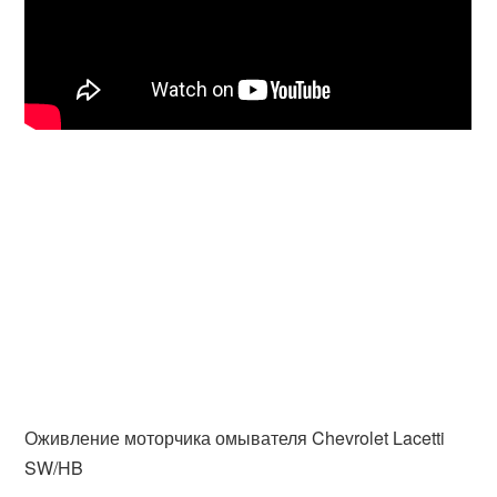
Оживление моторчика омывателя Chevrolet Lacetti
SW/HB