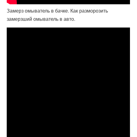
Замерз омыватель в бачке. Как разморозить
замерзший омыватель в авто.