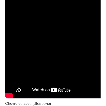
Chevrolet lacetti(Шевролет