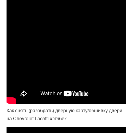
Как снять (разобрать) дверную карту/обшивку двери
на Chevrolet Lacetti хэтчбек