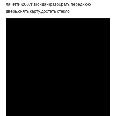
лачетти)2007г.в(сидан)разобрать переднюю
дверь,снять карту,достать стекло