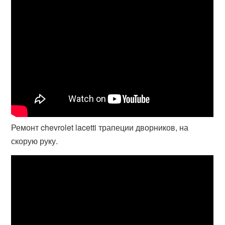
Ремонт chevrolet lacetti трапеции дворников, на
скорую руку.