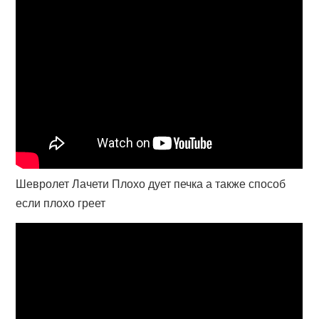
Шевролет Лачети Плохо дует печка а также способ
если плохо греет