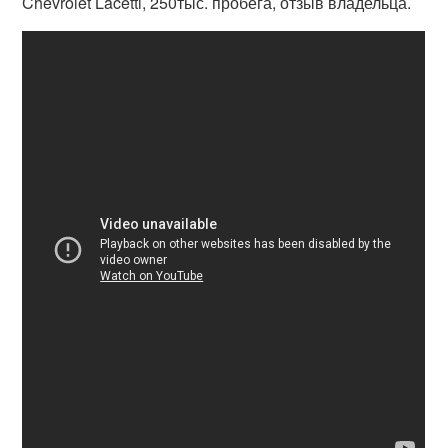
Chevrolet Lacetti, 250тыс. пробега, отзыв владельца.