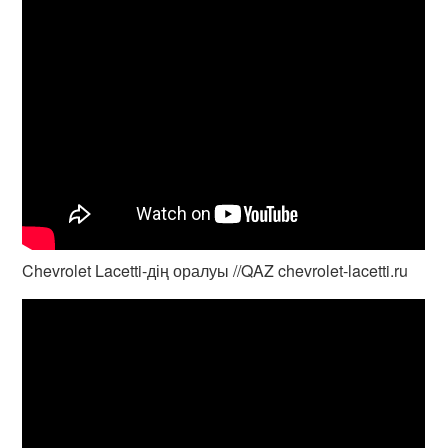
Chevrolet Lacetti-дің оралуы //QAZ chevrolet-lacetti.ru