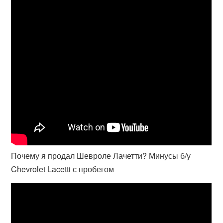
Почему я продал Шевроле Лачетти? Минусы б/у
Chevrolet Lacetti с пробегом