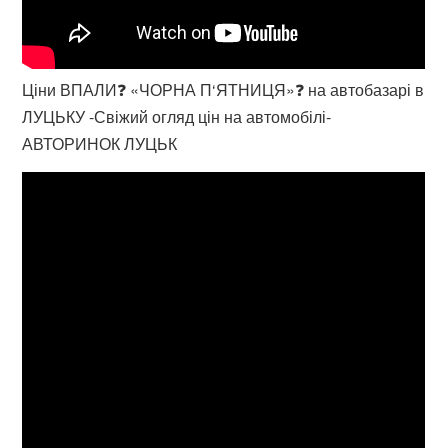
Ціни ВПАЛИ❓ «ЧОРНА П‘ЯТНИЦЯ»❓ на автобазарі в
ЛУЦЬКУ -Свіжий огляд цін на автомобілі-
АВТОРИНОК ЛУЦЬК