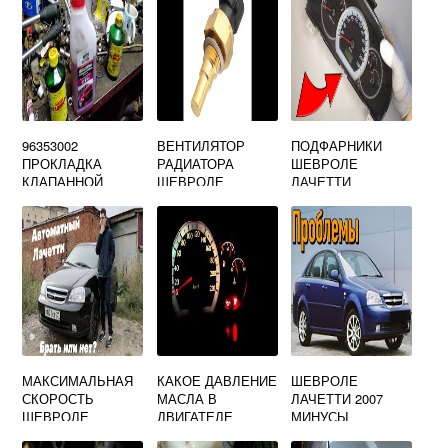
96353002
ВЕНТИЛЯТОР
ПОДФАРНИКИ
ПРОКЛАДКА
РАДИАТОРА
ШЕВРОЛЕ
КЛАПАННОЙ
ШЕВРОЛЕ
ЛАЧЕТТИ
КРЫШКИ
ЛАЧЕТТИ 1.6
ШЕВРОЛЕ
ЛАЧЕТТИ
МАКСИМАЛЬНАЯ
КАКОЕ ДАВЛЕНИЕ
ШЕВРОЛЕ
СКОРОСТЬ
МАСЛА В
ЛАЧЕТТИ 2007
ШЕВРОЛЕ
ДВИГАТЕЛЕ
МИНУСЫ
ЛАЧЕТТИ 1.6
ШЕВРОЛЕ