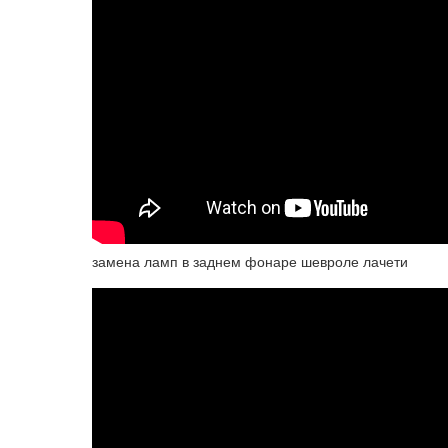
замена ламп в заднем фонаре шевроле лачети