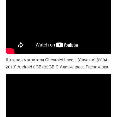
Штатная магнитола Chevrolet Lacetti (Лачетти) (2004-
2013) Android 3GB+32GB С Алиэкспресс Распаковка