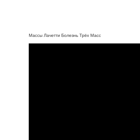
Массы Лачетти Болезнь Трёх Масс