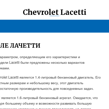
Chevrolet Lacetti
ЛЕ ЛАЧЕТТИ
 параметром, определяющим его характеристики и
дели Lacetti были предложены несколько вариантов
иками.
let Lacetti является 1.4-литровый бензиновый двигатель. Его
ктным размерам и небольшому весу, этот двигатель
остаточную производительность для повседневных задач.
i является 1.6-литровый бензиновый агрегат. Ожидается, что
одаря большему объему и возможности развивать большую
динамичное ускорение и лучшую проходимость на дороге.