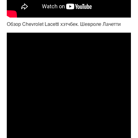
Обзор Chevrolet Lacetti хэтчбек. Шевроле Лачетти