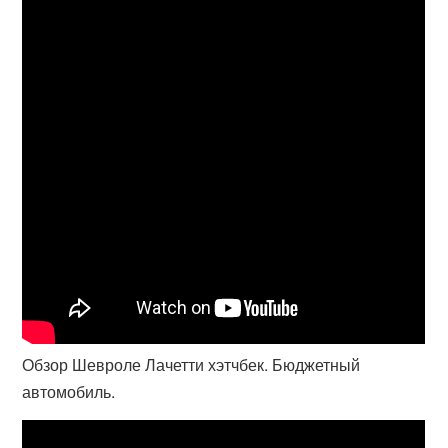
Обзор Шевроле Лачетти хэтчбек. Бюджетный
автомобиль.