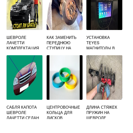
ШЕВРОЛЕ
КАК ЗАМЕНИТЬ
УСТАНОВКА
ЛАЧЕТТИ
ПЕРЕДНЮЮ
TEYES
КОМПЛЕКТАЦИЯ
СТУПИЦУ НА
МАГНИТОЛЫ В
2008
ШЕВРОЛЕ
ШЕВРОЛЕ
ЛАЧЕТТИ
ЛАЧЕТТИ
ХЭТЧБЕК
САБЛЯ КАПОТА
ЦЕНТРОВОЧНЫЕ
ДЛИНА СТЯЖЕК
ШЕВРОЛЕ
КОЛЬЦА ДЛЯ
ПРУЖИН НА
ЛАЧЕТТИ СЕДАН
ДИСКОВ
ШЕВРОЛЕ
АРТИКУЛ
ШЕВРОЛЕ
ЛАЧЕТТИ
ЛАЧЕТТИ
УНИВЕРСАЛ