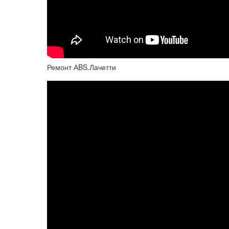
Ремонт АBS.Лачетти