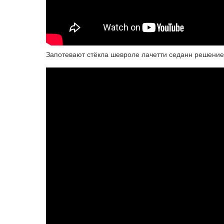
Запотевают стёкла шевроле лачетти седанн решени