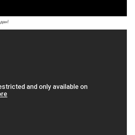
едан!