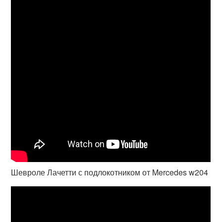
Шевроле Лачетти с подлокотником от Mercedes w204