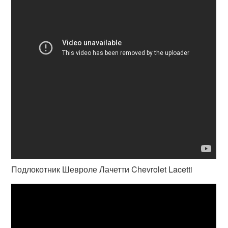
Подлокотник Шевроле Лачетти Chevrolet Lacetti