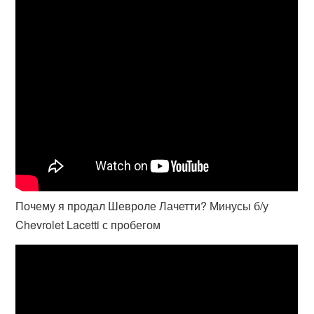
Почему я продал Шевроле Лачетти? Минусы б/у
Chevrolet Lacetti с пробегом