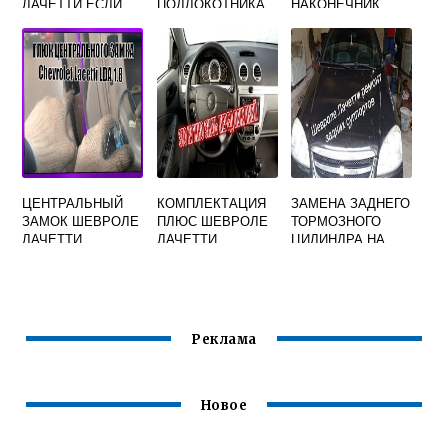
ЛАЧЕТТИ ЕСЛИ
ПОДЛОКОТНИКА
НАКОНЕЧНИК
СЕЛ
CHEVROLET
ШЕВРОЛЕ
АККУМУЛЯТОР
LACETTI
ЛАЧЕТТИ
ЦЕНТРАЛЬНЫЙ
КОМПЛЕКТАЦИЯ
ЗАМЕНА ЗАДНЕГО
ЗАМОК ШЕВРОЛЕ
ПЛЮС ШЕВРОЛЕ
ТОРМОЗНОГО
ЛАЧЕТТИ
ЛАЧЕТТИ
ЦИЛИНДРА НА
ШЕВРОЛЕ
ЛАЧЕТТИ
Реклама
Новое