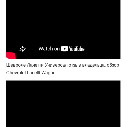
Шевроле Лачетти Универсал отзыв владельца, обзор
Chevrolet Lacetti Wagon