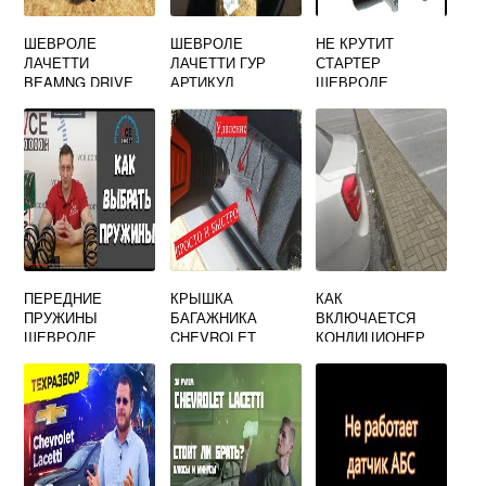
ШЕВРОЛЕ
ШЕВРОЛЕ
НЕ КРУТИТ
ЛАЧЕТТИ
ЛАЧЕТТИ ГУР
СТАРТЕР
BEAMNG DRIVE
АРТИКУЛ
ШЕВРОЛЕ
ЛАЧЕТТИ
ПЕРЕДНИЕ
КРЫШКА
КАК
ПРУЖИНЫ
БАГАЖНИКА
ВКЛЮЧАЕТСЯ
ШЕВРОЛЕ
CHEVROLET
КОНДИЦИОНЕР
ЛАЧЕТТИ
LACETTI
НА ШЕВРОЛЕ
УНИВЕРСАЛ 1.6
УНИВЕРСАЛ
ЛАЧЕТТИ
МЕХАНИКА
АРТИКУЛ