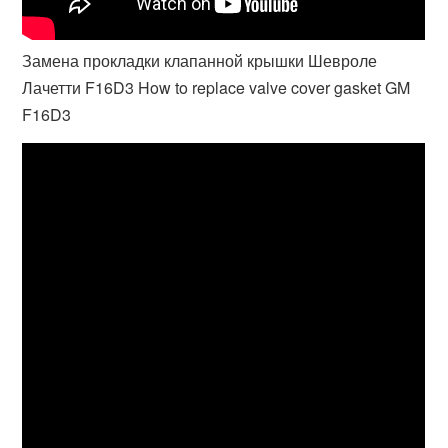
Замена прокладки клапанной крышки Шевроле
Лачетти F16D3 How to replace valve cover gasket GM
F16D3