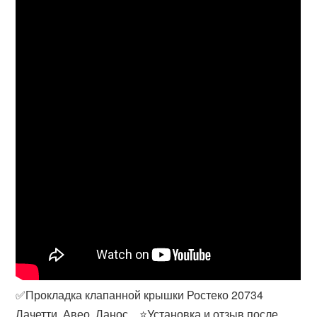
✅Прокладка клапанной крышки Ростеко 20734
Лачетти, Авео, Ланос... ⭐Установка и отзыв после