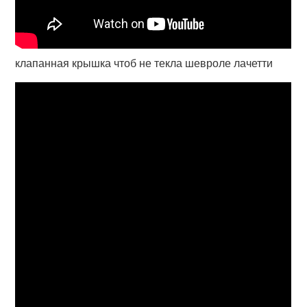
клапанная крышка чтоб не текла шевроле лачетти