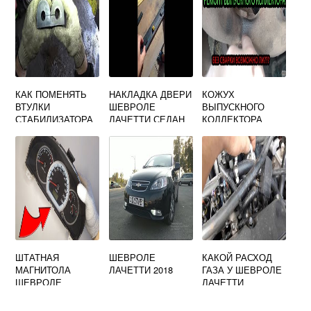
КАК ПОМЕНЯТЬ
НАКЛАДКА ДВЕРИ
КОЖУХ
ВТУЛКИ
ШЕВРОЛЕ
ВЫПУСКНОГО
СТАБИЛИЗАТОРА
ЛАЧЕТТИ СЕДАН
КОЛЛЕКТОРА
ЛАЧЕТТИ НА
ШЕВРОЛЕ
ШЕВРОЛЕ
ЛАЧЕТТИ
ШТАТНАЯ
ШЕВРОЛЕ
КАКОЙ РАСХОД
МАГНИТОЛА
ЛАЧЕТТИ 2018
ГАЗА У ШЕВРОЛЕ
ШЕВРОЛЕ
ЛАЧЕТТИ
ЛАЧЕТТИ СЕДАН
ХАРАКТЕРИСТИК