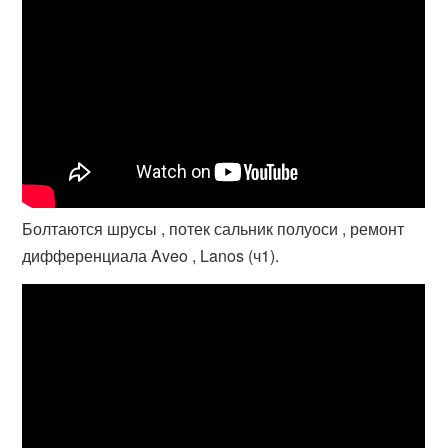
Болтаются шрусы , потек сальник полуоси , ремонт
дифференциала Aveo , Lanos (ч1).