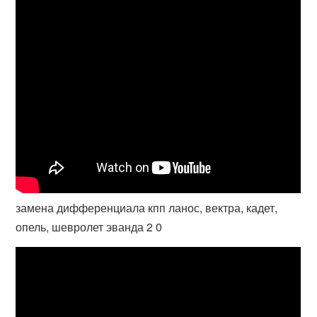
замена дифференциала кпп ланос, вектра, кадет,
опель, шевролет эванда 2 0