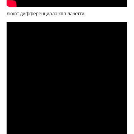
люфт дифференциала кпп лачетти