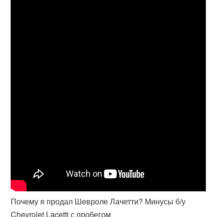
Почему я продал Шевроле Лачетти? Минусы б/у
Chevrolet Lacetti с пробегом