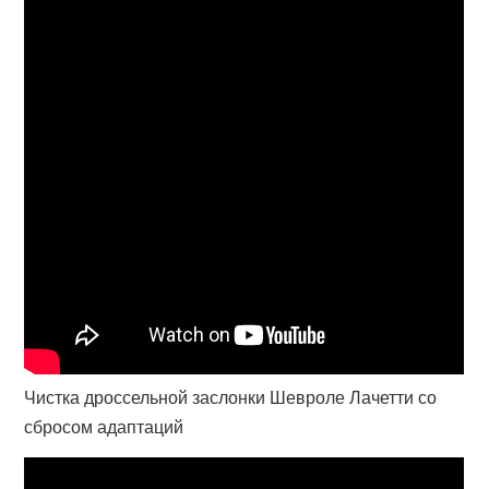
Чистка дроссельной заслонки Шевроле Лачетти со
сбросом адаптаций