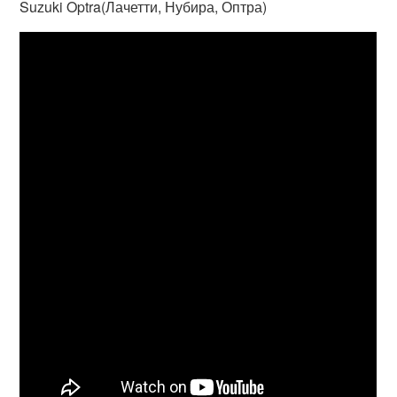
Suzuki Optra(Лачетти, Нубира, Оптра)