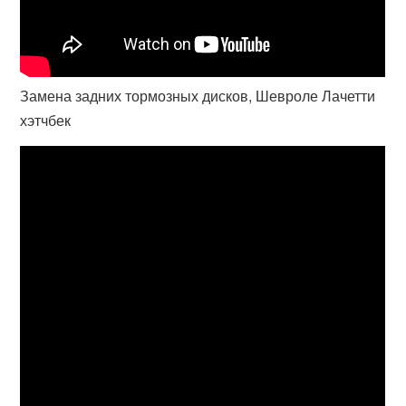
Замена задних тормозных дисков, Шевроле Лачетти
хэтчбек