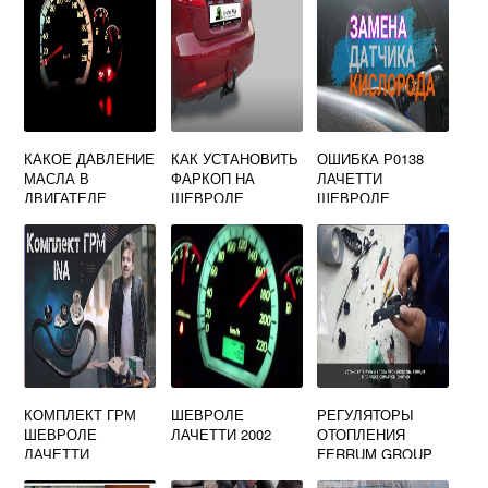
КАКОЕ ДАВЛЕНИЕ
КАК УСТАНОВИТЬ
ОШИБКА Р0138
МАСЛА В
ФАРКОП НА
ЛАЧЕТТИ
ДВИГАТЕЛЕ
ШЕВРОЛЕ
ШЕВРОЛЕ
ШЕВРОЛЕ
ЛАЧЕТТИ
ЛАЧЕТТИ
ХЭТЧБЕК
КОМПЛЕКТ ГРМ
ШЕВРОЛЕ
РЕГУЛЯТОРЫ
ШЕВРОЛЕ
ЛАЧЕТТИ 2002
ОТОПЛЕНИЯ
ЛАЧЕТТИ
FERRUM GROUP
НА ШЕВРОЛЕ