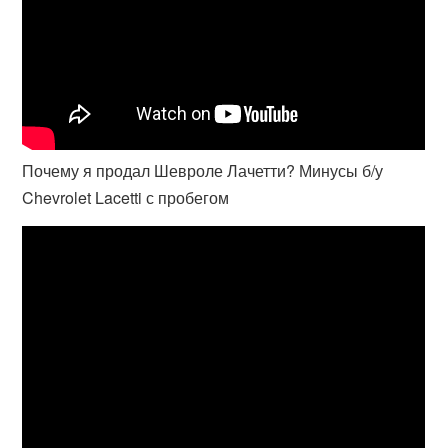
Почему я продал Шевроле Лачетти? Минусы б/у
Chevrolet Lacetti с пробегом