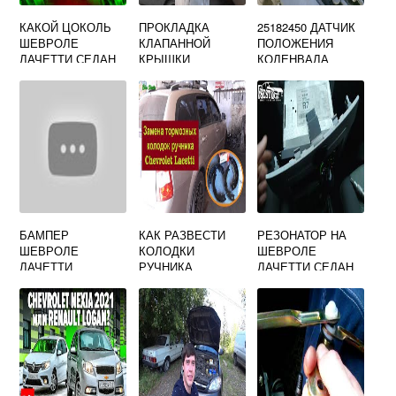
КАКОЙ ЦОКОЛЬ
ПРОКЛАДКА
25182450 ДАТЧИК
ШЕВРОЛЕ
КЛАПАННОЙ
ПОЛОЖЕНИЯ
ЛАЧЕТТИ СЕДАН
КРЫШКИ
КОЛЕНВАЛА
СИЛИКОНОВАЯ
ШЕВРОЛЕ
ШЕВРОЛЕ
ЛАЧЕТТИ
ЛАЧЕТТИ
БАМПЕР
КАК РАЗВЕСТИ
РЕЗОНАТОР НА
ШЕВРОЛЕ
КОЛОДКИ
ШЕВРОЛЕ
ЛАЧЕТТИ
РУЧНИКА
ЛАЧЕТТИ СЕДАН
ХЭТЧБЕК
ШЕВРОЛЕ
АРТИКУЛ
ЛАЧЕТТИ