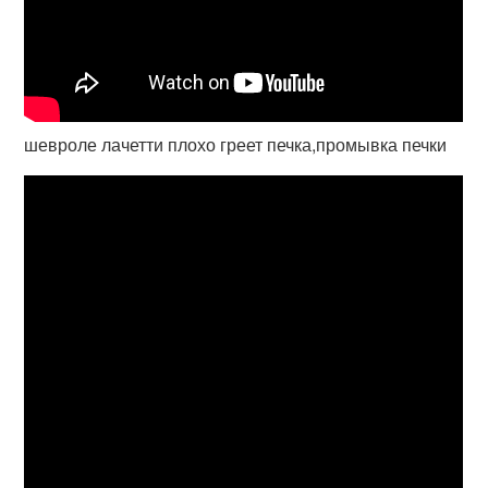
шевроле лачетти плохо греет печка,промывка печки