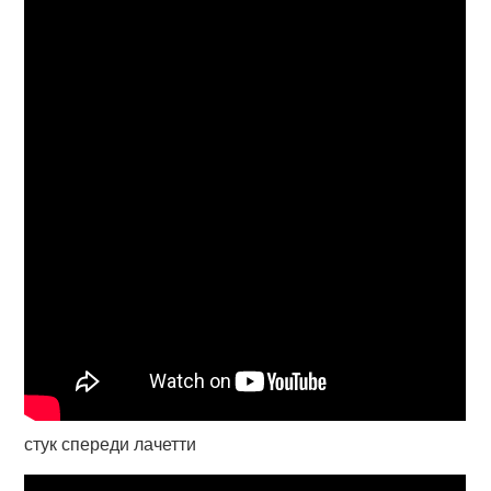
стук спереди лачетти