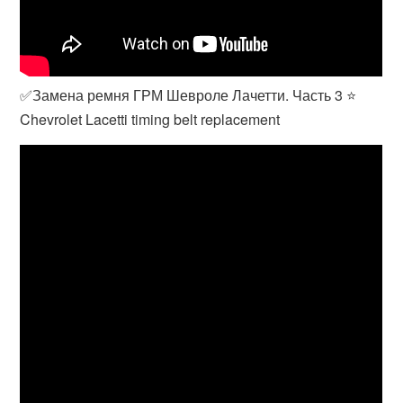
✅Замена ремня ГРМ Шевроле Лачетти. Часть 3 ⭐
Chevrolet Lacetti timing belt replacement