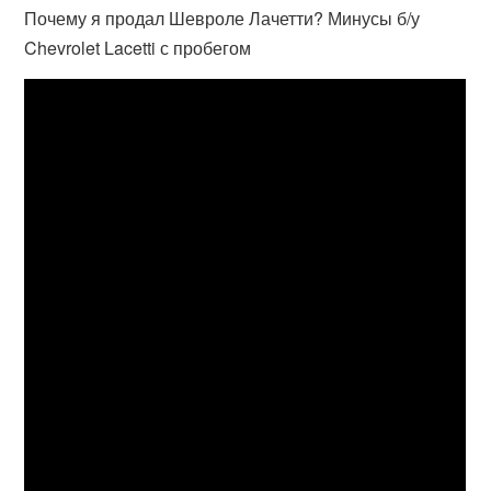
Почему я продал Шевроле Лачетти? Минусы б/у
Chevrolet Lacetti с пробегом