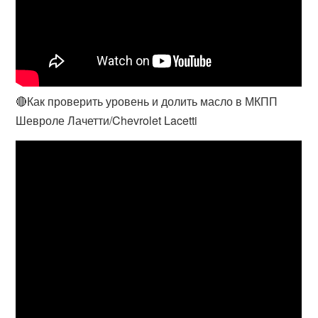
🔴Как проверить уровень и долить масло в МКПП
Шевроле Лачетти/Chevrolet Lacetti