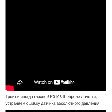
Троит и иногда глохнет! P0108 Шевроле Лачетти,
устраняем ошибку датчика абсолютного давления.