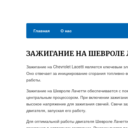
Главная
О нас
ЗАЖИГАНИЕ НА ШЕВРОЛЕ
Зажигание на Chevrolet Lacetti является ключевым э
Оно отвечает за инициирование сгорания топливно-в
работы.
Зажигание на Шевроле Лачетти обеспечивается с по
центральным процессором. При включении зажигания,
высокое напряжение для зажигания свечей. Свечи з
двигателя, запуская его работу.
Для оптимальной работы двигателя Шевроле Лачетти
зажигания в исправном состоянии. Рекомендуется пе