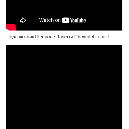
Подлокотник Шевроле Лачетти Chevrolet Lacetti