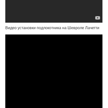
Видео установки подлокотника на Шевроле Лачетти