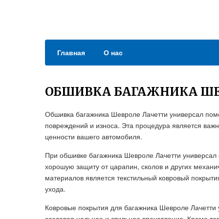
Главная
О нас
ОБШИВКА БАГАЖНИКА ШЕ
Обшивка багажника Шевроле Лачетти универсал помо
повреждений и износа. Эта процедура является важн
ценности вашего автомобиля.
При обшивке багажника Шевроле Лачетти универсал
хорошую защиту от царапин, сколов и других механ
материалов является текстильный ковровый покрытия
ухода.
Ковровые покрытия для багажника Шевроле Лачетти 
создавая цельное и стильное впечатление. Кроме тог