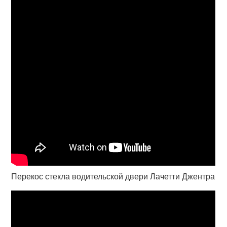
Перекос стекла водительской двери Лачетти Джентра