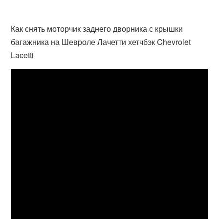
Как снять моторчик заднего дворника с крышки
багажника на Шевроле Лачетти хетчбэк Chevrolet
Lacetti