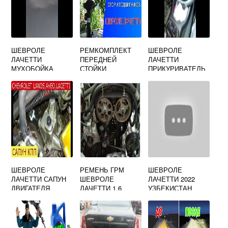
ШЕВРОЛЕ
РЕМКОМПЛЕКТ
ШЕВРОЛЕ
ЛАЧЕТТИ
ПЕРЕДНЕЙ
ЛАЧЕТТИ
МУХОБОЙКА
СТОЙКИ
ПРИКУРИВАТЕЛЬ
ШЕВРОЛЕ
ЛАЧЕТТИ
УНИВЕРСАЛ
ШЕВРОЛЕ
РЕМЕНЬ ГРМ
ШЕВРОЛЕ
ЛАЧЕТТИ САПУН
ШЕВРОЛЕ
ЛАЧЕТТИ 2022
ДВИГАТЕЛЯ
ЛАЧЕТТИ 1.6
УЗБЕКИСТАН