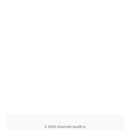
© 2026 chevrolet-lacetti.ru