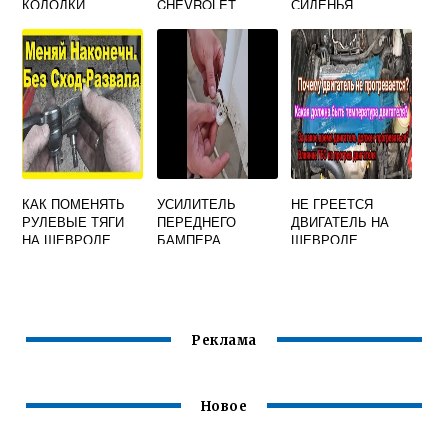
КОЛОДКИ
CHEVROLET
СИДЕНЬЯ
ПЕРЕДНИЕ
LACETTI
АВТОМОБИЛЯ
ШЕВРОЛЕ
ЛАЧЕТТИ
КАК ПОМЕНЯТЬ
УСИЛИТЕЛЬ
НЕ ГРЕЕТСЯ
РУЛЕВЫЕ ТЯГИ
ПЕРЕДНЕГО
ДВИГАТЕЛЬ НА
НА ШЕВРОЛЕ
БАМПЕРА
ШЕВРОЛЕ
ЛАЧЕТТИ
ШЕВРОЛЕ
ЛАЧЕТТИ
ЛАЧЕТТИ
ХЭТЧБЕК
АРТИКУЛ
Реклама
Новое