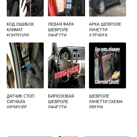
КОД ОШИБОК
ЛЕВАЯ ФАРА
АРКА ШЕВРОЛЕ
КЛИМАТ
ШЕВРОЛЕ
ЛАЧЕТТИ
КОНТРОЛЯ
ЛАЧЕТТИ
ХЭТЧБЕК
ШЕВРОЛЕ
ХЭТЧБЕК
ЛАЧЕТТИ
ДАТЧИК СТОП
БИРЮЗОВАЯ
ШЕВРОЛЕ
СИГНАЛА
ШЕВРОЛЕ
ЛАЧЕТТИ СХЕМА
ШЕВРОЛЕ
ЛАЧЕТТИ
ДВЕРИ
ЛАЧЕТТИ