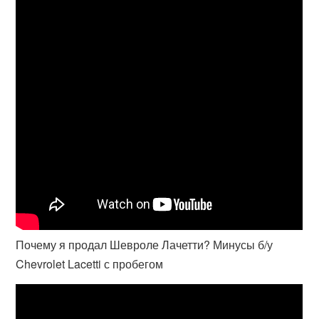
Почему я продал Шевроле Лачетти? Минусы б/у
Chevrolet Lacetti с пробегом